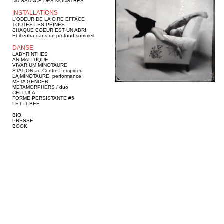
NAISSANCE DES MONSTRES
INSTALLATIONS
L'ODEUR DE LA CIRE EFFACE
TOUTES LES PEINES
CHAQUE COEUR EST UN ABRI
Et il entra dans un profond sommeil
DANSE
LABYRINTHES
ANIMALITIQUE
VIVARIUM MINOTAURE
STATION au Centre Pompidou
LA MINOTAURE, performance
MÉTA GENDER
METAMORPHERS / duo
CELLULA
FORME PERSISTANTE #5
LET IT BEE
BIO
PRESSE
BOOK