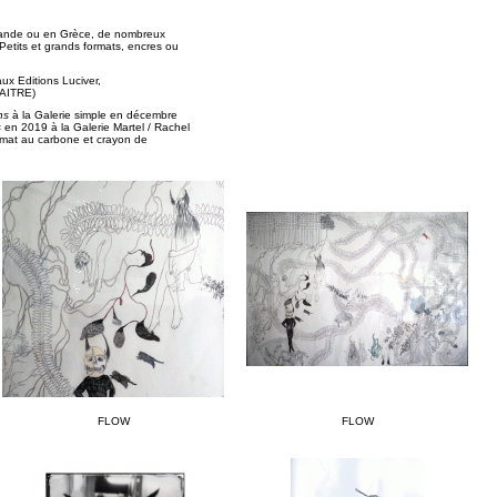
slande ou en Grèce, de nombreux
 Petits et grands formats, encres ou
ux Editions Luciver,
MAITRE)
ns
à la Galerie simple en décembre
s
en 2019 à la Galerie Martel / Rachel
rmat au carbone et crayon de
FLOW
FLOW