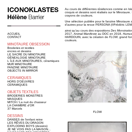
Au cours de différentes résidences comme en I
croquis et dessins sont réalisés sur le Minotaure.
crayons de couleurs.
Une sélection publiée pour le fanzine Minotaure a
d'autres pour la revue PERSONA (©Frédéric LE
ainsi qu'au cours des expositions
Des Monstratio
ACCUEIL
2017,
Animal Manifeste
au DOC en 2018,
Humu
CONTACT
HARDOUIN, avec la création de
FLOW
, grand fo
couleurs.
MINOTAURE OBSESSION
Broderies et textiles
encres et dessins
LE SACRE DU MINOTAURE
GÉNEALOGIE MINOTAURE
L îLE AUX MINOTAURES, céramiques
MUR MINOTAURE
FANZINE MINOTAURE
OBJECTS IN MIRROR
CERAMIQUES
HORS D'OEUVRES
CERAMIQUES
OBJETS TEXTILES
BRODERIES MONSTRES
MASQUES
MITCH / La nuit du chasseur
LA CHAMBRE d'OR
37 Marcels
FLOW
DESSINS
DANSES de l'enfant reine
LES RÊVES DU DRAGON
EXPLODING BOYS (dessins)
JE NE VOIS PAS LA MAISON...