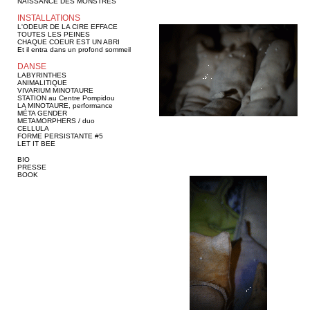
NAISSANCE DES MONSTRES
INSTALLATIONS
L'ODEUR DE LA CIRE EFFACE
TOUTES LES PEINES
CHAQUE COEUR EST UN ABRI
Et il entra dans un profond sommeil
DANSE
LABYRINTHES
ANIMALITIQUE
VIVARIUM MINOTAURE
STATION au Centre Pompidou
LA MINOTAURE, performance
MÉTA GENDER
METAMORPHERS / duo
CELLULA
FORME PERSISTANTE #5
LET IT BEE
BIO
PRESSE
BOOK