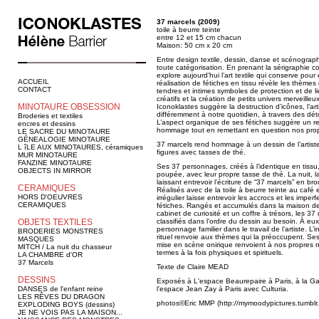
37 marcels (2009)
toile à beurre teinte
entre 12 et 15 cm chacun
Maison: 50 cm x 20 cm
Entre design textile, dessin, danse et scénographi
toute catégorisation. En prenant la sérigraphie c
explore aujourd’hui l’art textile qui conserve pour
ACCUEIL
réalisation de fétiches en tissu révèle les thèmes q
CONTACT
tendres et intimes symboles de protection et de lie
créatifs et la création de petits univers merveil
MINOTAURE OBSESSION
Iconoklastes suggère la destruction d’icônes, l’art
différemment à notre quotidien, à travers des dét
Broderies et textiles
L’aspect organique de ses fétiches suggère un ret
encres et dessins
hommage tout en remettant en question nos propr
LE SACRE DU MINOTAURE
GÉNEALOGIE MINOTAURE
37 marcels rend hommage à un dessin de l’artis
L îLE AUX MINOTAURES, céramiques
figures avec tasses de thé.
MUR MINOTAURE
FANZINE MINOTAURE
Ses 37 personnages, créés à l’identique en tiss
OBJECTS IN MIRROR
poupée, avec leur propre tasse de thé. La nuit, l
laissant entrevoir l’écriture de “37 marcels” en br
CERAMIQUES
Réalisés avec de la toile à beurre teinte au café 
HORS D'OEUVRES
irrégulier laisse entrevoir les accrocs et les imper
CERAMIQUES
fétiches. Rangés et accumulés dans la maison d
cabinet de curiosité et un coffre à trésors, les 3
OBJETS TEXTILES
classifiés dans l’ordre du dessin au besoin. À eux
personnage familier dans le travail de l’artiste. L’i
BRODERIES MONSTRES
rituel renvoie aux thèmes qui la préoccupent. 
MASQUES
mise en scène onirique renvoient à nos propres no
MITCH / La nuit du chasseur
termes à la fois physiques et spirituels.
LA CHAMBRE d'OR
37 Marcels
Texte de Claire MEAD
DESSINS
Exposés à L'espace Beaurepaire à Paris, à la Gal
DANSES de l'enfant reine
l'espace Jean Zay à Paris avec Culturia.
LES RÊVES DU DRAGON
photos©Eric MMP (
http://mymoodypictures.tumblr
EXPLODING BOYS (dessins)
JE NE VOIS PAS LA MAISON...